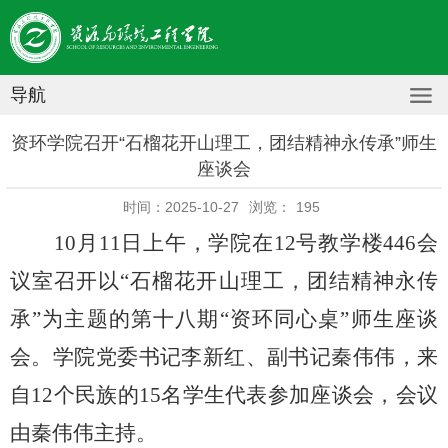
导航
资环学院召开“石榴花开山理工，团结精神永传承”师生
座谈会
时间：2025-10-27
浏览：
195
10
月
11
日上午，学院在
12
号教学楼
446
会
议室召开以
“
石榴花开山理工，团结精神永传
承
”为主题的第十八期
“
资环同心桌
”师生座谈
会。学院党委书记李新红、副书记秦伟伟，来
自12个民族的15名学生代表参加座谈会，会议
由秦伟伟主持。