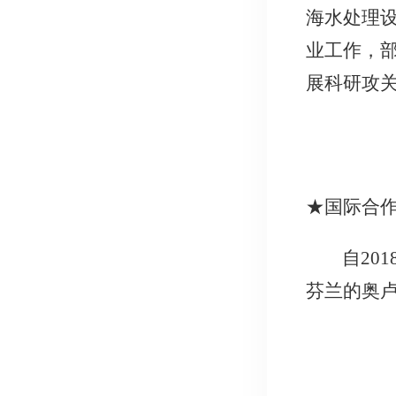
海水处理
业工作，
展科研攻
★
国际合
自20
芬兰的奥