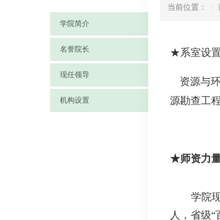
当前位置：
学院简介
名誉院长
★系室设
现任领导
资源与
源勘查工
机构设置
★师资力
学院现
人，省级“