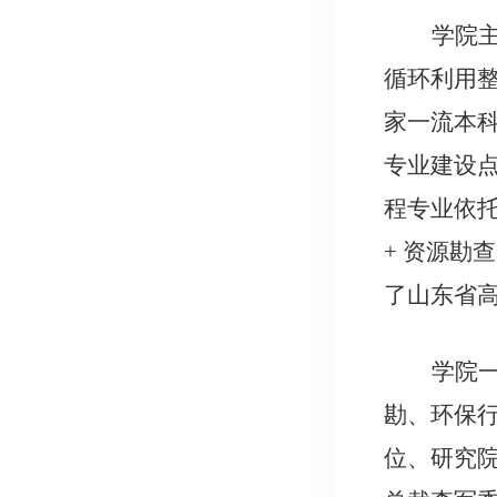
学院
循环利用
家一流本
专业建设
程专业依
+ 资源勘
了山东省
学院
勘、环保
位、研究