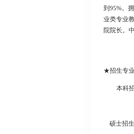
到95%。
业类专业
院院长。
★招生专
本科
硕士招生