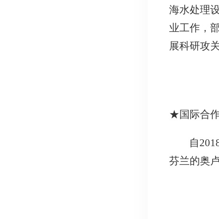
海水处理
业工作，
展科研攻
★
国际合
自20
芬兰的奥