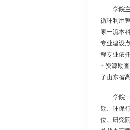
学院
循环利用
家一流本
专业建设
程专业依
+ 资源勘
了山东省
学院
勘、环保
位、研究