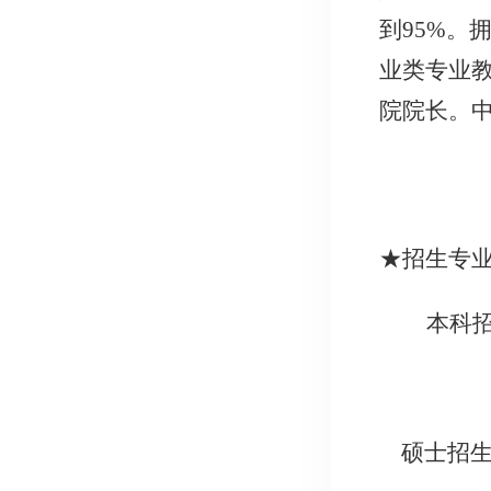
到95%。
业类专业
院院长。
★招生专
本科
硕士招生