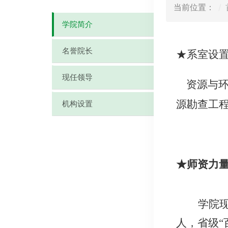
当前位置：
学院简介
名誉院长
★系室设
现任领导
资源与
源勘查工
机构设置
★师资力
学院现
人，省级“