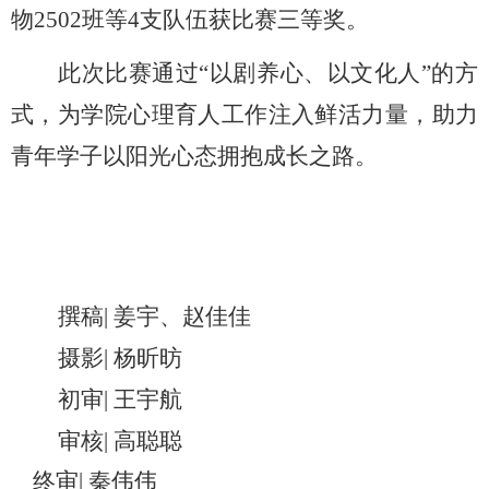
物2502班等4支队伍获比赛三等奖。
此次比赛通过
“以剧养心、以文化人”的方
式，为学院心理育人工作注入鲜活力量，助力
青年学子以阳光心态拥抱成长之路。
撰稿
|
姜宇、
赵佳佳
摄影
|
杨昕昉
初审
| 王宇航
审核
| 高聪聪
终审
| 秦伟伟