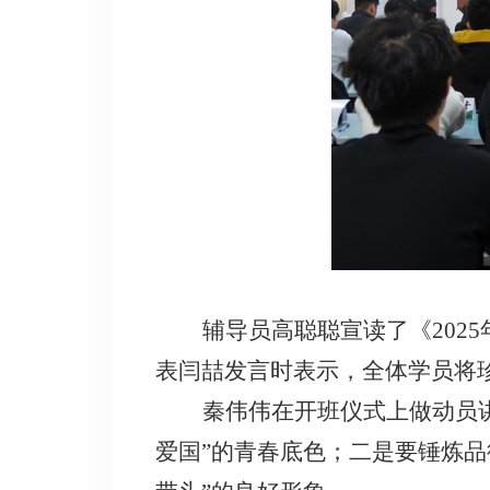
辅导员高聪聪
宣读
了《
2025
表闫喆发言时表示，全体学员将
秦伟伟在开班仪式上
做
动员
爱国”的青春底色；二是要
锤炼品