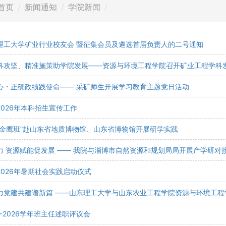
首页
新闻通知
学院新闻
理工大学矿业行业校友会 暨征集会员及遴选首届负责人的二号通知
科攻坚、精准施策助学院发展——资源与环境工程学院召开矿业工程学科
心・正确政绩践使命—— 采矿师生开展学习教育主题党日活动
026年本科招生宣传工作
金金鹰班”赴山东省地质博物馆、山东省博物馆开展研学实践
力 资源赋能促发展 —— 我院与淄博市自然资源和规划局局开展产学研对
026年暑期社会实践启动仪式
力党建共建谱新篇 ——山东理工大学与山东农业工程学院资源与环境工程学
5-2026学年班主任述职评议会